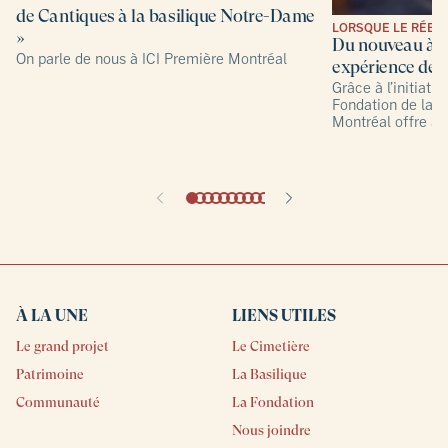
de Cantiques à la basilique Notre-Dame
LORSQUE LE RÉEL 
»
Du nouveau à l
On parle de nous à ICI Première Montréal
expérience de 
Grâce à l’initiativ
Fondation de la 
Montréal offre au
fois concrète et v
joyau patrimonial
À LA UNE
LIENS UTILES
Le grand projet
Le Cimetière
Patrimoine
La Basilique
Communauté
La Fondation
Nous joindre